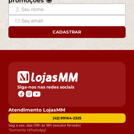
promoções 🤩
CADASTRAR
Siga-nos nas redes sociais
Atendimento LojasMM
(42) 99164-2325
Seg a sex. das 09h às 18h (exceto feriado)
*Somente WhatsApp