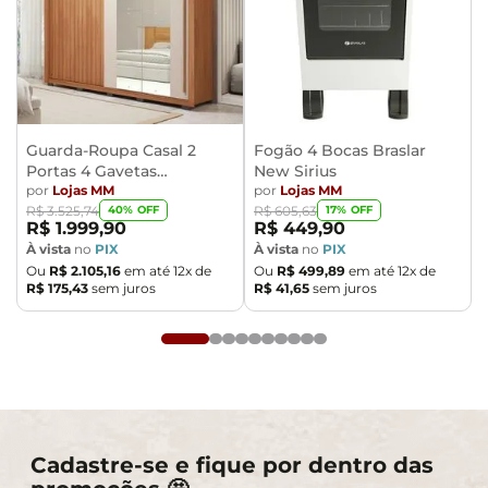
acompanham objetos de decoração e eletrônicos.
- Ao receber a mercadoria, o cliente deve verificar as
condições da embalagem, caso haja alguma avaria não
assine o comprovante de recebimento.
- Montagem, desmontagem e outras instalações serão
de responsabilidade do cliente. Não nos
Guarda-Roupa Casal 2
Fogão 4 Bocas Braslar
Portas 4 Gavetas
New Sirius
responsabilizamos, no ato da entrega, por subir
Caemmun Moviment
por
Lojas MM
por
Lojas MM
escadas/elevadores ou pelo transporte por guincho em
40
% OFF
17
% OFF
R$
3
.
525
,
74
R$
605
,
63
apartamentos. Eventuais despesas são de
R$
1
.
999
,
90
R$
449
,
90
responsabilidade do comprador.
À vista
no
PIX
À vista
no
PIX
Ou
R$
2
.
105
,
16
em até
12
x de
Ou
R$
499
,
89
em até
12
x de
- Confira as dimensões do produto e certifique-se de
R$
175
,
43
sem juros
R$
41
,
65
sem juros
que passará normalmente por supostos elevadores,
portas, escadas e/ou corredores de sua residência.
Cadastre-se e fique por dentro das