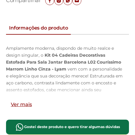
Compartilhar
Informações do produto
Amplamente moderna, dispondo de muito realce e
design singular, o
Kit 04 Cadeiras Decorativas
Estofada Para Sala Jantar Barcelona L02 Couríssimo
Marrom Linho Cinza - Lyam
vem com a personalidade
e elegância que sua decoração merece! Estruturada em
aço carbono, contrasta lindamente com o encosto e
assento estofados, cabe mencionar ainda seu
revestimento em Couríssimo e linho, é confeccionada
por materiais de excelente qualidade, extremamente
Ver mais
resistentes e aconchegantes.
Possui altura ideal, garantindo o encaixe perfeito no
ambiente, otimizando seu espaço e promovendo
Gostei deste produto e quero tirar algumas dúvidas
máximo conforto. Pode ser disposta em sala de jantar,