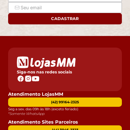
CADASTRAR
Siga-nos nas redes sociais
Atendimento LojasMM
(42) 99164-2325
Seg a sex. das 09h às 18h (exceto feriado)
*Somente WhatsApp
Atendimento Sites Parceiros
(44) 3046-2323