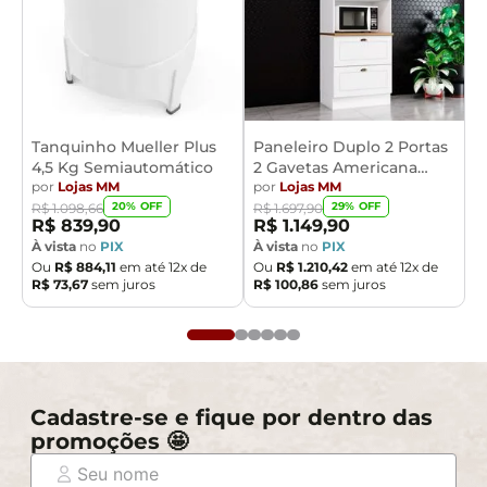
Tanquinho Mueller Plus
Paneleiro Duplo 2 Portas
4,5 Kg Semiautomático
2 Gavetas Americana
por
Lojas MM
Henn
por
Lojas MM
20
% OFF
29
% OFF
R$
1
.
098
,
66
R$
1
.
697
,
90
R$
839
,
90
R$
1
.
149
,
90
À vista
no
PIX
À vista
no
PIX
Ou
R$
884
,
11
em até
12
x de
Ou
R$
1
.
210
,
42
em até
12
x de
R$
73
,
67
sem juros
R$
100
,
86
sem juros
Cadastre-se e fique por dentro das
promoções 🤩