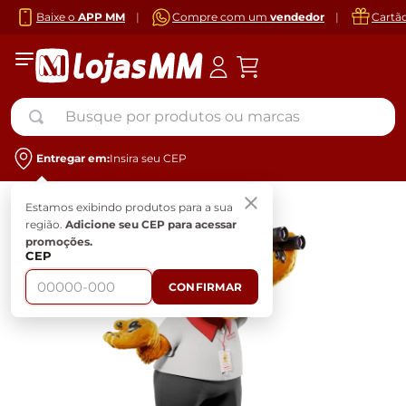
Baixe o
APP MM
|
Compre com um
vendedor
|
Cartã
Busque por produtos ou marcas
Entregar em:
Insira seu CEP
Estamos exibindo produtos para a sua
região.
Adicione seu CEP para acessar
promoções.
CEP
CONFIRMAR