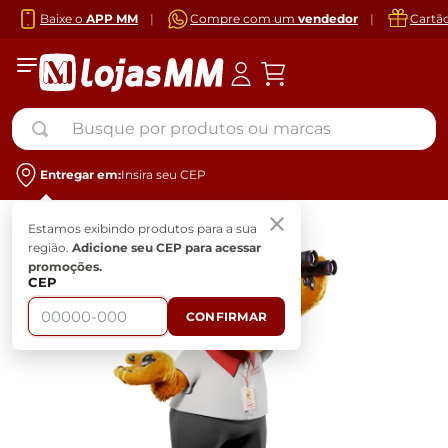
Baixe o
APP MM
|
Compre com um
vendedor
|
Cartã
Busque por produtos ou marcas
Entregar em:
Insira seu CEP
Estamos exibindo produtos para a sua
região.
Adicione seu CEP para acessar
promoções.
CEP
CONFIRMAR