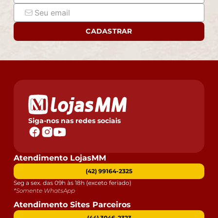
CADASTRAR
Siga-nos nas redes sociais
Atendimento LojasMM
(42) 99164-2325
Seg a sex. das 09h às 18h (exceto feriado)
*Somente WhatsApp
Atendimento Sites Parceiros
(44) 3046-2323