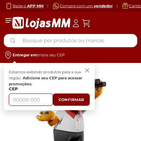
Baixe o
APP MM
|
Compre com um
vendedor
|
Cartã
Busque por produtos ou marcas
Entregar em:
Insira seu CEP
Estamos exibindo produtos para a sua
região.
Adicione seu CEP para acessar
promoções.
CEP
CONFIRMAR