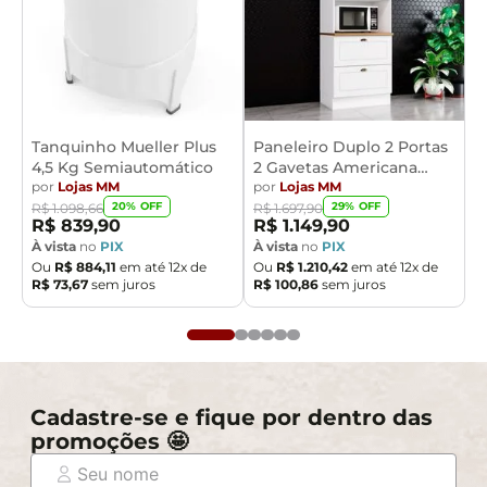
Tanquinho Mueller Plus
Paneleiro Duplo 2 Portas
4,5 Kg Semiautomático
2 Gavetas Americana
por
Lojas MM
Henn
por
Lojas MM
20
% OFF
29
% OFF
R$
1
.
098
,
66
R$
1
.
697
,
90
R$
839
,
90
R$
1
.
149
,
90
À vista
no
PIX
À vista
no
PIX
Ou
R$
884
,
11
em até
12
x de
Ou
R$
1
.
210
,
42
em até
12
x de
R$
73
,
67
sem juros
R$
100
,
86
sem juros
Cadastre-se e fique por dentro das
promoções 🤩