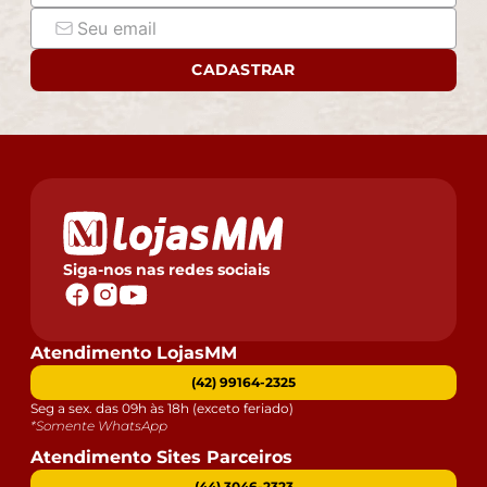
CADASTRAR
Siga-nos nas redes sociais
Atendimento LojasMM
(42) 99164-2325
Seg a sex. das 09h às 18h (exceto feriado)
*Somente WhatsApp
Atendimento Sites Parceiros
(44) 3046-2323