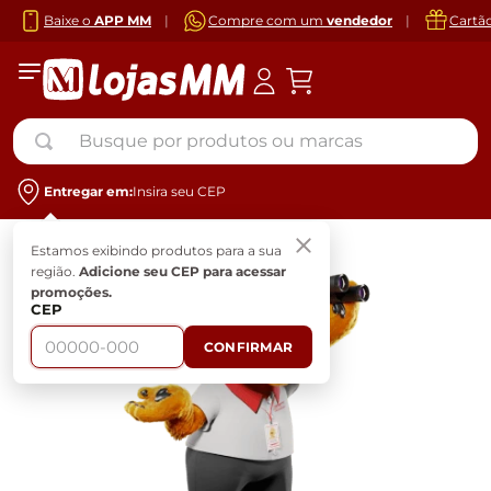
Baixe o
APP MM
|
Compre com um
vendedor
|
Cartã
Busque por produtos ou marcas
Entregar em:
Insira seu CEP
Estamos exibindo produtos para a sua
região.
Adicione seu CEP para acessar
promoções.
CEP
CONFIRMAR