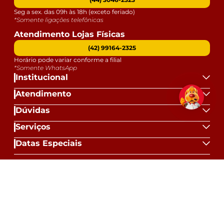
Seg a sex. das 09h às 18h (exceto feriado)
*Somente ligações telefônicas
Atendimento Lojas Físicas
(42) 99164-2325
Horário pode variar conforme a filial
*Somente WhatsApp
Institucional
Atendimento
Dúvidas
Serviços
Datas Especiais
Formas de Pagamento:
Selos e Segurança