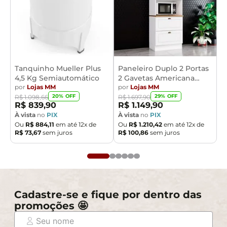
Tanquinho Mueller Plus
Paneleiro Duplo 2 Portas
4,5 Kg Semiautomático
2 Gavetas Americana
por
Lojas MM
Henn
por
Lojas MM
20
% OFF
29
% OFF
R$
1
.
098
,
66
R$
1
.
697
,
90
R$
839
,
90
R$
1
.
149
,
90
À vista
no
PIX
À vista
no
PIX
Ou
R$
884
,
11
em até
12
x de
Ou
R$
1
.
210
,
42
em até
12
x de
R$
73
,
67
sem juros
R$
100
,
86
sem juros
Cadastre-se e fique por dentro das
promoções 🤩