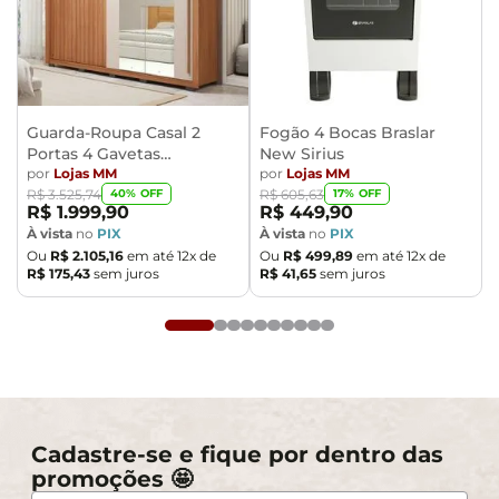
apartamentos. Eventuais despesas são de
responsabilidade do comprador.
- Confira as dimensões do produto e certifique-se de
que passará normalmente por supostos elevadores,
portas, escadas e/ou corredores de sua residência.
Guarda-Roupa Casal 2
Fogão 4 Bocas Braslar
Portas 4 Gavetas
New Sirius
Caemmun Moviment
por
Lojas MM
por
Lojas MM
40
% OFF
17
% OFF
R$
3
.
525
,
74
R$
605
,
63
R$
1
.
999
,
90
R$
449
,
90
À vista
no
PIX
À vista
no
PIX
Ou
R$
2
.
105
,
16
em até
12
x de
Ou
R$
499
,
89
em até
12
x de
R$
175
,
43
sem juros
R$
41
,
65
sem juros
Cadastre-se e fique por dentro das
promoções 🤩