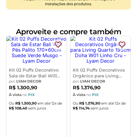
instalações dos produtos.
mais a decoração do seu lar. Garanta já o seu!!!
Dimensões do produto (L x A x P)
170 x 45 x 60 cm
Aproveite e compre também
Características:
Estrutura em pinus e eucalipto de reflorestamento,
com imunização contra mofo, cupim e micro-
organismos.
Revestimento em Bouclê na cor Preto.
Espuma de poliuretano D-26.
Kit 02 Puffs Decorativo
Kit 02 Puffs Decorativos
Sala de Estar Bali W01
Orgânico para Living
Pés Palito com montagem prática, necessita apenas
Pés Palito 170x60cm
por
LYAM DECOR
Quarto 195cm Doha W01
por
LYAM DECOR
rosquear na base.
Suede Verde Musgo -
Linho Cru - Lyam Decor
R$
1
.
300
,
90
R$
1
.
376
,
90
Peso suportado: Até 120 kg.
Lyam Decor
À vista
no
PIX
À vista
no
PIX
Sustentação do assento com percíntas elásticas de
Ou
R$
1
.
300
,
90
em até
12
x de
Ou
R$
1
.
376
,
90
em até
12
x de
50mm.
R$
108
,
40
sem juros
R$
114
,
74
sem juros
Altura dos pés: 15 cm.
- Por se tratar de estofado as medidas podem ter uma
pequena variação de até 3 cm.