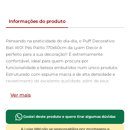
Informações do produto
Pensando na praticidade do dia-dia, o Puff Decorativo
Bali W01 Pés Palito 170x60cm da Lyam Decor é
perfeito para a sua decoração!! É extremamente
confortável, ideal para quem procura por
funcionalidade e beleza embutidos num único produto.
Estruturado com espuma macia e de alta densidade e
revestimento de excelente qualidade, além de seus
belos pés palito que arrematam muito bem toda a
composição deixando-o ainda mais elegante.
Ver mais
Possuindo diferentes funções, pode ser posto em salas
de estar, garantindo assentos extras, no quarto, como
um apoio ou até mesmo recamier aos pés da cama,
Gostei deste produto e quero tirar algumas dúvidas
em closets, integrando ambientes, dentre outras
opções. Com certeza vai harmonizar e embelezar ainda
A Lojas MM não se responsabiliza por montagens e