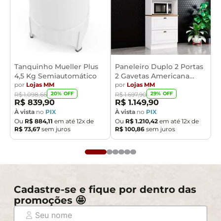
Tanquinho Mueller Plus
Paneleiro Duplo 2 Portas
4,5 Kg Semiautomático
2 Gavetas Americana
por
Lojas MM
Henn
por
Lojas MM
20
% OFF
29
% OFF
R$
1
.
098
,
66
R$
1
.
697
,
90
R$
839
,
90
R$
1
.
149
,
90
À vista
no
PIX
À vista
no
PIX
Ou
R$
884
,
11
em até
12
x de
Ou
R$
1
.
210
,
42
em até
12
x de
R$
73
,
67
sem juros
R$
100
,
86
sem juros
Cadastre-se e fique por dentro das
promoções 🤩