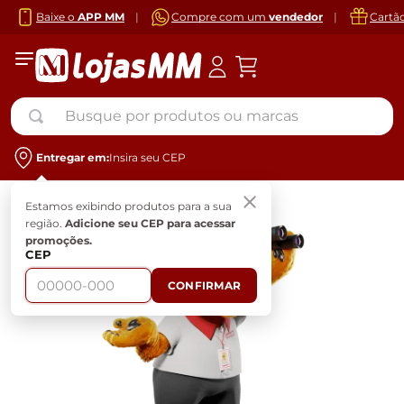
Baixe o
APP MM
|
Compre com um
vendedor
|
Cartã
Busque por produtos ou marcas
Entregar em:
Insira seu CEP
Estamos exibindo produtos para a sua
região.
Adicione seu CEP para acessar
promoções.
CEP
CONFIRMAR