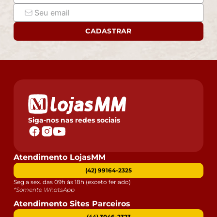
CADASTRAR
Siga-nos nas redes sociais
Atendimento LojasMM
(42) 99164-2325
Seg a sex. das 09h às 18h (exceto feriado)
*Somente WhatsApp
Atendimento Sites Parceiros
(44) 3046-2323