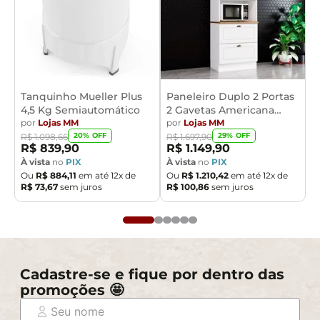
Tanquinho Mueller Plus
Paneleiro Duplo 2 Portas
4,5 Kg Semiautomático
2 Gavetas Americana
por
Lojas MM
Henn
por
Lojas MM
20
% OFF
29
% OFF
R$
1
.
098
,
66
R$
1
.
697
,
90
R$
839
,
90
R$
1
.
149
,
90
À vista
no
PIX
À vista
no
PIX
Ou
R$
884
,
11
em até
12
x de
Ou
R$
1
.
210
,
42
em até
12
x de
R$
73
,
67
sem juros
R$
100
,
86
sem juros
Cadastre-se e fique por dentro das
promoções 🤩