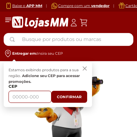
Baixe o
APP MM
|
Compre com um
vendedor
|
Cartã
Busque por produtos ou marcas
Entregar em:
Insira seu CEP
Estamos exibindo produtos para a sua
região.
Adicione seu CEP para acessar
promoções.
CEP
CONFIRMAR