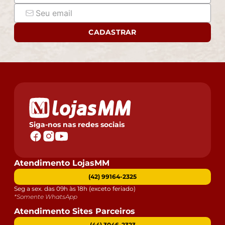
CADASTRAR
Siga-nos nas redes sociais
Atendimento LojasMM
(42) 99164-2325
Seg a sex. das 09h às 18h (exceto feriado)
*Somente WhatsApp
Atendimento Sites Parceiros
(44) 3046-2323