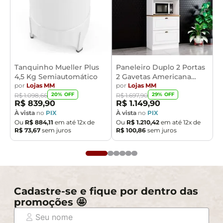
Tanquinho Mueller Plus
Paneleiro Duplo 2 Portas
4,5 Kg Semiautomático
2 Gavetas Americana
por
Lojas MM
Henn
por
Lojas MM
20
% OFF
29
% OFF
R$
1
.
098
,
66
R$
1
.
697
,
90
R$
839
,
90
R$
1
.
149
,
90
À vista
no
PIX
À vista
no
PIX
Ou
R$
884
,
11
em até
12
x de
Ou
R$
1
.
210
,
42
em até
12
x de
R$
73
,
67
sem juros
R$
100
,
86
sem juros
Cadastre-se e fique por dentro das
promoções 🤩