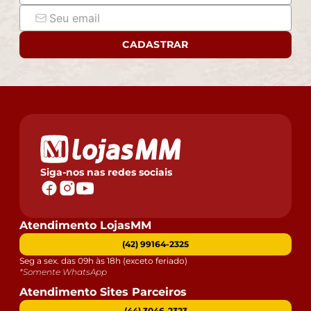
CADASTRAR
Siga-nos nas redes sociais
Atendimento LojasMM
(42) 99164-2325
Seg a sex. das 09h às 18h (exceto feriado)
*Somente WhatsApp
Atendimento Sites Parceiros
(44) 3046-2323