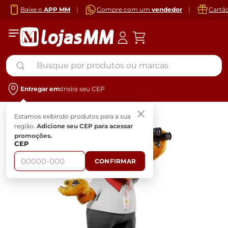
Baixe o
APP MM
|
Compre com um
vendedor
|
Cartã
Busque por produtos ou marcas
Entregar em:
Insira seu CEP
Estamos exibindo produtos para a sua
região.
Adicione seu CEP para acessar
promoções.
CEP
CONFIRMAR