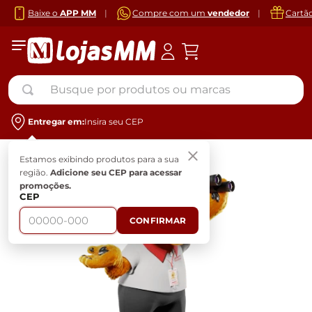
Baixe o
APP MM
|
Compre com um
vendedor
|
Cartã
Busque por produtos ou marcas
Entregar em:
Insira seu CEP
Estamos exibindo produtos para a sua
região.
Adicione seu CEP para acessar
promoções.
CEP
CONFIRMAR