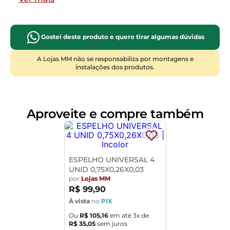
Peso
:
6 kg
Gostei deste produto e quero tirar algumas dúvidas
A Lojas MM não se responsabiliza por montagens e
instalações dos produtos.
Aproveite e compre também
ESPELHO UNIVERSAL 4
UNID 0,75X0,26X0,03
por
Lojas MM
R$
99
,
90
À vista
no
PIX
Ou
R$
105
,
16
em até
3
x de
R$
35
,
05
sem juros