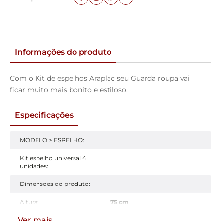
Informações do produto
Com o Kit de espelhos Araplac seu Guarda roupa vai
ficar muito mais bonito e estiloso.
Especificações
MODELO > ESPELHO
:
Kit espelho universal 4
unidades
:
Dimensoes do produto
:
Altura
:
75 cm
Ver mais
Largura
:
26,5 cm