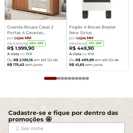
Guarda-Roupa Casal 2
Fogão 4 Bocas Braslar
Portas 4 Gavetas
New Sirius
Caemmun Moviment
por
Lojas MM
por
Lojas MM
40
% OFF
17
% OFF
R$
3
.
525
,
74
R$
605
,
63
R$
1
.
999
,
90
R$
449
,
90
À vista
no
PIX
À vista
no
PIX
Ou
R$
2
.
105
,
16
em até
12
x de
Ou
R$
499
,
89
em até
12
x de
R$
175
,
43
sem juros
R$
41
,
65
sem juros
Cadastre-se e fique por dentro das
promoções 🤩