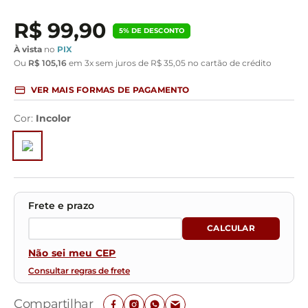
R$
99
,
90
5
% DE DESCONTO
À vista
no
PIX
Ou
R$
105
,
16
em
3
x sem juros de
R$
35
,
05
no cartão de crédito
VER MAIS FORMAS DE PAGAMENTO
Cor
:
Incolor
Não sei meu CEP
Consultar regras de frete
Compartilhar