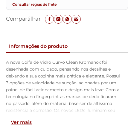
Consultar regras de frete
Compartilhar
Informações do produto
A nova Coifa de Vidro Curvo Clean Kromanox foi
desenhada com cuidado, pensando nos detalhes e
deixando a sua cozinha mais prática e elegante. Possui
3 opções de velocidade de sucção, acionadas por um
painel de fácil acionamento e design mais leve. Com a
tecnologia no fingerprint as marcas de dedo ficaram
no passado, além do material base ser de altíssima
resistência a corrosão. Os novos LEDs iluminam seu
preparo com muito mais eficiência e combinam com
Ver mais
os traços minimalista da coleção. O filtro de alumínio é
lavável e no interno do produto acompanha filtro de