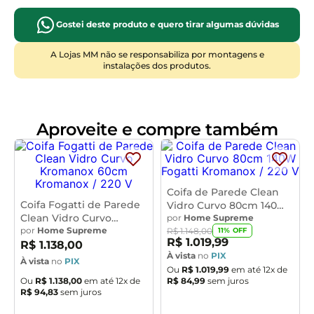
carvão ativado para garantir a qualidade do ar puro no
ambiente. Para Fogão cooktop de 4 bocas é indicado
Gostei deste produto e quero tirar algumas dúvidas
coifa de 60 ou 70 cm. Para Fogão cooktop de 5 bocas é
A Lojas MM não se responsabiliza por montagens e
indicado coifa de 75, 80 ou 90 cm. Para Fogão cooktop
instalações dos produtos.
de 6 bocas é indicado coifa de 90 cm ou mais.
Observação importante, sempre observar a largura do
seu fogão, para que a largura da coifa seja sempre um
pouco maior que o fogão cooktop. Instalação apenas
Aproveite e compre também
na Parede Observação, este modelo não aceita
instalação no teto. Caso precise de coifa para instalar
no teto, basta pesquisar por Coifa de ilha, e colocar a
marca desejada Atenção verifique a voltagem
Coifa de Parede Clean
escolhida antes de finalizar sua compra Características
Coifa Fogatti de Parede
Vidro Curvo 80cm 140W
Clean Vidro Curvo
Função depurador ou exaustor Filtro interno de carvão
Fogatti
por
Home Supreme
Kromanox 60cm
por
Home Supreme
11
% OFF
R$
1
.
148
,
00
ativado Filtro externo metálico em alumínio e lavável
R$
1
.
019
,
99
R$
1
.
138
,
00
Painel de funções Mecânico com 3 velocidades
À vista
no
PIX
À vista
no
PIX
Iluminação com lâmpadas de Led Sucção 550 m³h No
Ou
R$
1
.
019
,
99
em até
12
x de
Ou
R$
1
.
138
,
00
em até
12
x de
R$
84
,
99
sem juros
fingerprint - material exclusivo que não deixa marcas
R$
94
,
83
sem juros
de dedo na coifa Suporte de fixação acompanha a coifa