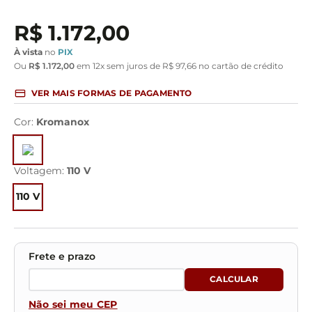
R$
1
.
172
,
00
À vista
no
PIX
Ou
R$
1
.
172
,
00
em
12
x sem juros de
R$
97
,
66
no cartão de crédito
VER MAIS FORMAS DE PAGAMENTO
Cor
:
Kromanox
Voltagem
:
110 V
110 V
Não sei meu CEP